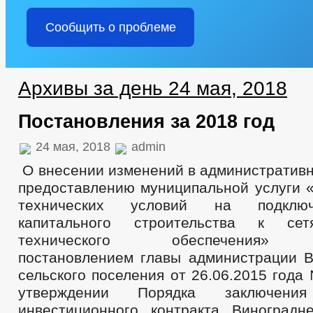
Предпринимательство
Оборот товаров, работ и услуг
Сообщить о проблеме
Информационные материалы
Закупка товаров, работ и услуг
Число замещенных рабочих мест
Финансово-экономическое состояние субъектов
Количество субъектов малого и среднего предпринимательства
Архивы за день 24 мая, 2018
Статистические данные
Закупка товаров, работ и услуг
Постановления за 2018 год
Подведомственные организации
Сведения о доходах сотрудников
Информация о результатах проверок
24 мая, 2018
admin
Информация о кадровом обеспечении
О внесении изменений в административн
Охрана труда
Контактная информация
предоставлению муниципальной услуги 
Квалификационные требования
технических условий на подклю
Условия и результаты конкурсов
капитального строительства к сет
Сведения о вакантных должностях
Порядок поступления граждан на муниципальную службу
технического обеспечения» у
_
постановлением главы администрации В
Структура, полномочия, задачи и функции
Тексты официальных выступлений и заявлений
сельского поселения от 26.06.2015 год
Сведения о численности муниципальных служащих администрации
утверждении Порядка заключения
_
инвестиционного контракта Виноградн
Совет депутатов