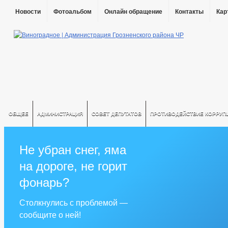
Новости
Фотоальбом
Онлайн обращение
Контакты
Кар
ОБЩЕЕ
АДМИНИСТРАЦИЯ
СОВЕТ ДЕПУТАТОВ
ПРОТИВОДЕЙСТВИЕ КОРРУП
Не убран снег, яма
на дороге, не горит
фонарь?
Столкнулись с проблемой —
сообщите о ней!