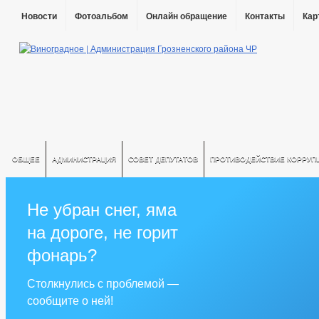
Новости
Фотоальбом
Онлайн обращение
Контакты
Кар
ОБЩЕЕ
АДМИНИСТРАЦИЯ
СОВЕТ ДЕПУТАТОВ
ПРОТИВОДЕЙСТВИЕ КОРРУП
Не убран снег, яма
на дороге, не горит
фонарь?
Столкнулись с проблемой —
сообщите о ней!