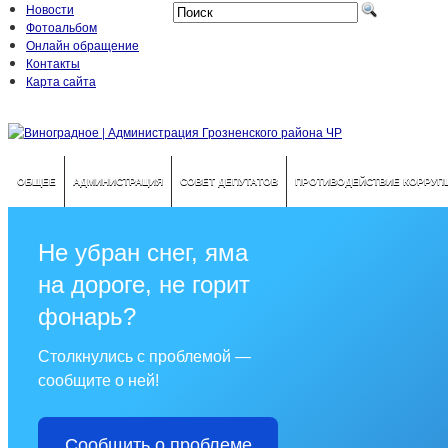
Новости
Фотоальбом
Онлайн обращение
Контакты
Карта сайта
ОБЩЕЕ
АДМИНИСТРАЦИЯ
СОВЕТ ДЕПУТАТОВ
ПРОТИВОДЕЙСТВИЕ КОРРУП
Не убран снег, яма
на дороге, не горит
фонарь?
Столкнулись с проблемой —
сообщите о ней!
Сообщить о проблеме