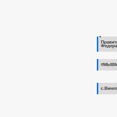
Правит
Федера
#МЫВМ
с.Вино