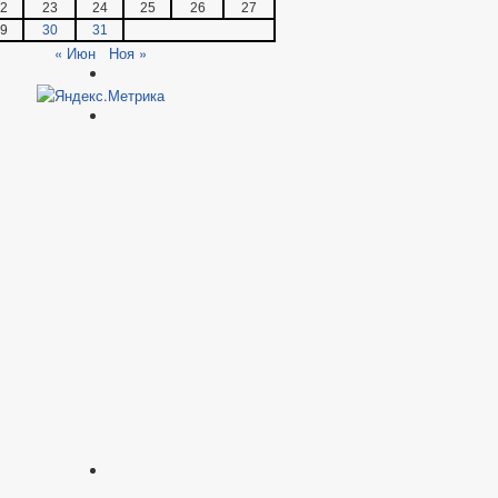
2
23
24
25
26
27
9
30
31
« Июн
Ноя »