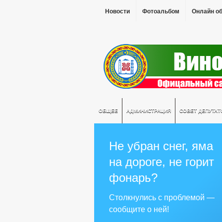
Новости
Фотоальбом
Онлайн о
ОБЩЕЕ
АДМИНИСТРАЦИЯ
СОВЕТ ДЕПУТАТ
Не убран снег, яма
на дороге, не горит
фонарь?
Столкнулись с проблемой —
сообщите о ней!