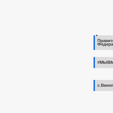
Правит
Федера
#МЫВМ
с.Вино