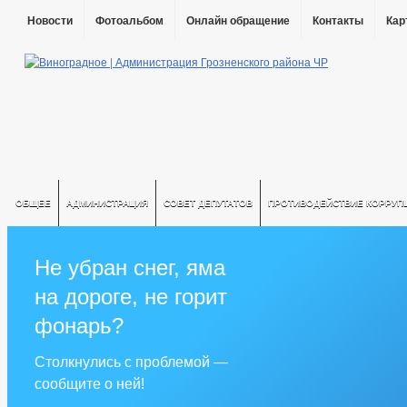
Новости
Фотоальбом
Онлайн обращение
Контакты
Кар
ОБЩЕЕ
АДМИНИСТРАЦИЯ
СОВЕТ ДЕПУТАТОВ
ПРОТИВОДЕЙСТВИЕ КОРРУП
Не убран снег, яма
на дороге, не горит
фонарь?
Столкнулись с проблемой —
сообщите о ней!