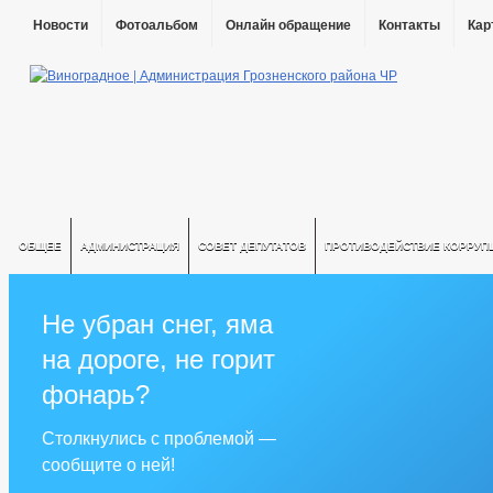
Новости
Фотоальбом
Онлайн обращение
Контакты
Кар
ОБЩЕЕ
АДМИНИСТРАЦИЯ
СОВЕТ ДЕПУТАТОВ
ПРОТИВОДЕЙСТВИЕ КОРРУП
Не убран снег, яма
на дороге, не горит
фонарь?
Столкнулись с проблемой —
сообщите о ней!